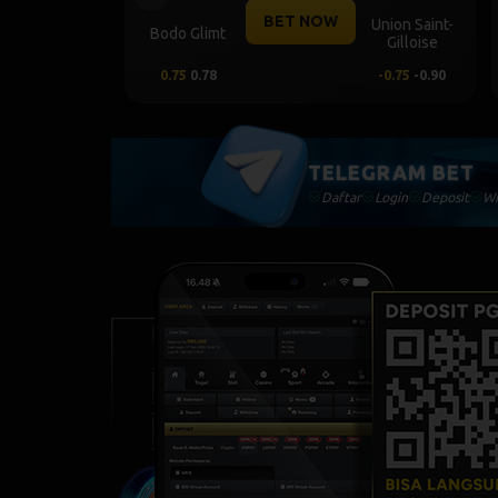
W
BET NOW
Rayo
FC Iberia
Larne FC
Vallecano
1999
-0.25
0.95
0.75
0.88
-0.75
0.94
TELEGRAM BET
Daftar
Login
Deposit
Wi