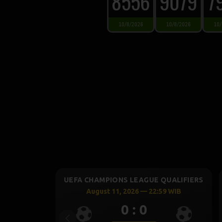
8556
9079
7
10/8/2026
10/8/2026
10/
IGA
UEFA EUROPA LEAGUE QUALIFIERS
02:30 WIB
August 11, 2026 — 22:59 WIB
0 : 0
Previous