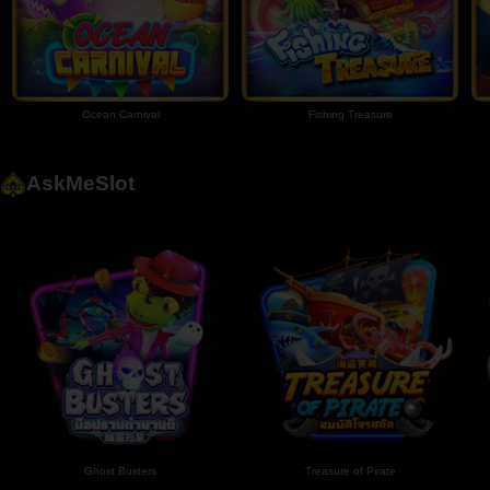
Ocean Carnival
Fishing Treasure
AskMeSlot
Ghost Busters
Treasure of Pirate