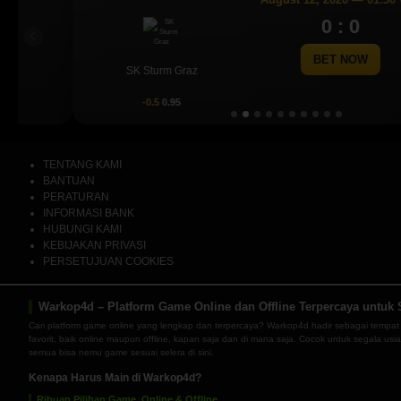
0 : 0
Previous
BET NOW
SK Sturm Graz
-0.5
0.95
TENTANG KAMI
BANTUAN
PERATURAN
INFORMASI BANK
HUBUNGI KAMI
KEBIJAKAN PRIVASI
PERSETUJUAN COOKIES
Warkop4d – Platform Game Online dan Offline Terpercaya untuk
Cari platform game online yang lengkap dan terpercaya?
Warkop4d
hadir sebagai tempat
favorit, baik online maupun offline, kapan saja dan di mana saja. Cocok untuk segala us
semua bisa nemu game sesuai selera di sini.
Kenapa Harus Main di Warkop4d?
Ribuan Pilihan Game, Online & Offline