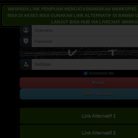
WASPADA LINK PENIPUAN MENGATASNAMAKAN WARKOP4D J
BISA DI AKSES BISA GUNAKAN LINK ALTERNATIF DI BAWAH 
LANJUT BISA HUB VIA LIVECHAT WARK
Remember Me
Masuk
Daftar Sekarang
Link Alternatif 1
Link Alternatif 2