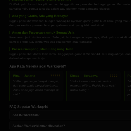
Di Warkop4d, kamu bisa pilih ratusan hingga ribuan game dari berbagai genre. Mau main 
santai sendiri, semua tersedia dalam satu platform yang gampang diakses.
Ada yang Gratis, Ada yang Berbayar
Nggak perlu khawatir soal budget. Warkop4d nyediain game gratis buat kamu yang mau
dengan kualitas premium buat pengalaman main yang lebih maksimal.
Aman dan Terpercaya untuk Semua Usia
Keamanan jadi prioritas utama. Sebagai platform game terpercaya, Warkop4d cocok dipaka
sampai orang tua, tanpa was-was soal konten atau transaksi.
Proses Gampang, Main Langsung Jalan
Nggak perlu ribet daftar lama-lama. Tinggal pilih game di Warkop4d, ikuti langkahnya, d
dalam beberapa menit aja.
Apa Kata Mereka soal Warkop4d?
Rina — Jakarta
?????
Dimas — Surabaya
????
Pu
"Pilihan gamenya banyak banget,
"Suka karena bisa main online
"W
dari yang gratis sampai berbayar.
maupun offline. Praktis buat ngisi
ga
Anak-anak juga aman mainnya di
waktu luang."
Ga
sini."
ju
FAQ Seputar Warkop4d
Apa itu Warkop4d?
Apakah Warkop4d aman digunakan?