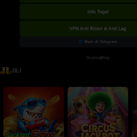
Info Togel
VPN Anti Blokir & Anti Lag
Main di Telegram
Desktop
Wap
JILI