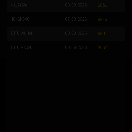
MALAYSIA
08-08-2026
6851
HONGKONG
07-08-2026
9943
TOTO WUHAN
08-08-2026
6301
TOTO MACAU
08-08-2026
2957