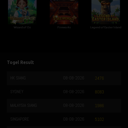
Wizard of Oz
Fireworks
Legend of Easter Island
Togel Result
HK SIANG
08-08-2026
2476
SYDNEY
08-08-2026
8083
MALAYSIA SIANG
08-08-2026
1986
SINGAPORE
08-08-2026
5102